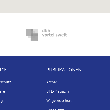
ICE
PUBLIKATIONEN
sschutz
Archiv
are
BTE-Magazin
ng
Wägebroschüre
Geschichte