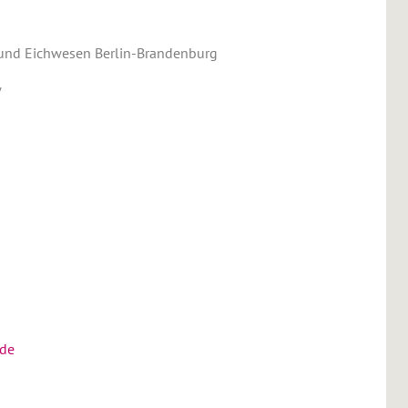
und Eichwesen Berlin-Brandenburg
w
1
.de