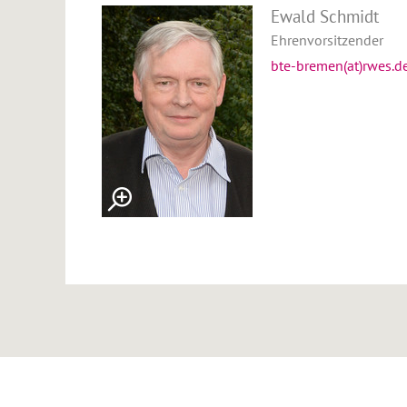
Ewald Schmidt
Ehrenvorsitzender
bte-bremen(at)rwes.d