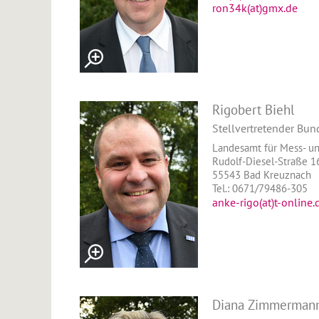
ron34k(at)gmx.de
Rigobert Biehl
Stellvertretender Bun
Landesamt für Mess- u
Rudolf-Diesel-Straße 16
55543 Bad Kreuznach
Tel.: 0671/79486-305
anke-rigo(at)t-online.
Diana Zimmerman