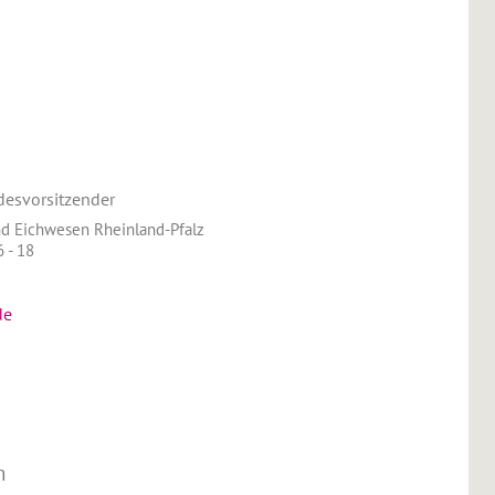
desvorsitzender
nd Eichwesen Rheinland-Pfalz
 - 18
de
n