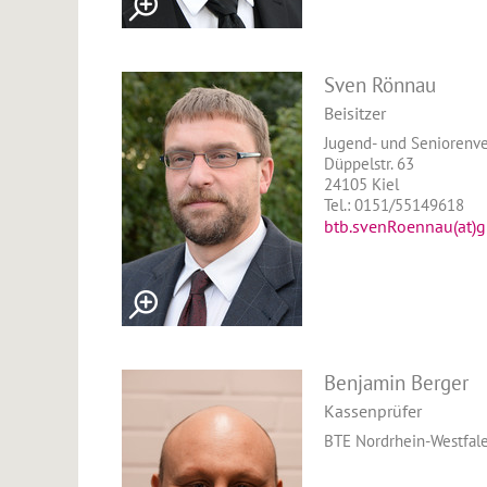
Sven Rönnau
Beisitzer
Jugend- und Seniorenve
Düppelstr. 63
24105 Kiel
Tel.: 0151/55149618
btb.svenRoennau(at)
Benjamin Berger
Kassenprüfer
BTE Nordrhein-Westfal