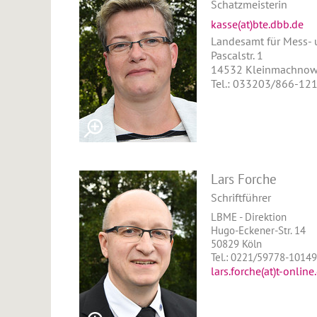
Schatzmeisterin
kasse(at)bte.dbb.de
Landesamt für Mess- 
Pascalstr. 1
14532 Kleinmachno
Tel.: 033203/866-12
Lars Forche
Schriftführer
LBME - Direktion
Hugo-Eckener-Str. 14
50829 Köln
Tel.: 0221/59778-10149
lars.forche(at)t-online